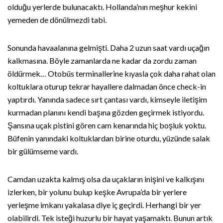
olduğu yerlerde bulunacaktı. Hollanda’nın meşhur kekini
yemeden de dönülmezdi tabi.
Sonunda havaalanına gelmişti. Daha 2 uzun saat vardı uçağın
kalkmasına. Böyle zamanlarda ne kadar da zordu zaman
öldürmek… Otobüs terminallerine kıyasla çok daha rahat olan
koltuklara oturup tekrar hayallere dalmadan önce check-in
yaptırdı. Yanında sadece sırt çantası vardı, kimseyle iletişim
kurmadan planını kendi başına gözden geçirmek istiyordu.
Şansına uçak pistini gören cam kenarında hiç boşluk yoktu.
Büfenin yanındaki koltuklardan birine oturdu, yüzünde salak
bir gülümseme vardı.
Camdan uzakta kalmış olsa da uçakların inişini ve kalkışını
izlerken, bir yolunu bulup keşke Avrupa’da bir yerlere
yerleşme imkanı yakalasa diye iç geçirdi. Herhangi bir yer
olabilirdi. Tek isteği huzurlu bir hayat yaşamaktı. Bunun artık