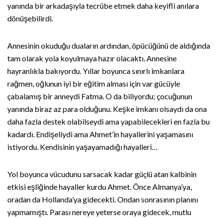
yanında bir arkadaşıyla tecrübe etmek daha keyifli anılara
dönüşebilirdi.
Annesinin okuduğu duaların ardından, öpücüğünü de aldığında
tam olarak yola koyulmaya hazır olacaktı. Annesine
hayranlıkla bakıyordu. Yıllar boyunca sınırlı imkanlara
rağmen, oğlunun iyi bir eğitim alması için var gücüyle
çabalamış bir anneydi Fatma. O da biliyordu; çocuğunun
yanında biraz az para olduğunu. Keşke imkanı olsaydı da ona
daha fazla destek olabilseydi ama yapabilecekleri en fazla bu
kadardı. Endişeliydi ama Ahmet’in hayallerini yaşamasını
istiyordu. Kendisinin yaşayamadığı hayalleri…
Yol boyunca vücudunu sarsacak kadar güçlü atan kalbinin
etkisi eşliğinde hayaller kurdu Ahmet. Önce Almanya’ya,
oradan da Hollanda’ya gidecekti. Ondan sonrasının planını
yapmamıştı. Parası nereye yeterse oraya gidecek, mutlu