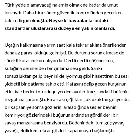
Türkiye’de olamayacağına emin olmak ne kadar da umut
kırıcıydı. Daha biraz önce güvenlik kontrolünden geçerken
bile tedirgin olmuştu.
Neyse ki havaalanlarındaki
standartlar uluslararası düzeye en yakın olanlardı.
Uçağın kalkmasına yarım saat kala tekrar aklına önerilenden
daha az parası olduğu gelmişti. Bu durumu sorun etmese de
sürekli kafasını kurcalıyordu. Dertli dertli düşünürken,
kulağına derinlerden bir çınlama sesi geldi. Sanki
sonsuzluktan gelip beynini deliyormuş gibi hissettiren bu sesi
şiddetli bir patlama takip etti. Kafasını delip geçen kurşunun
etkisiyle bedeni oturduğu yerden ayrılıp, karşısındaki büfenin
tezgahına çarpmıştı. Etraftaki çığlıklar çok uzaktan geliyordu,
birkaç saniye sonra gözlerini araladığında sesler beynini
kemiriyor, gözlerindeki buğunun ardından gördükleri bir
savaş manzarasına benziyordu. Bedenindeki tüm güç yavaş
yavaş çekilirken tekrar gözleri kapanmaya başlamıştı.