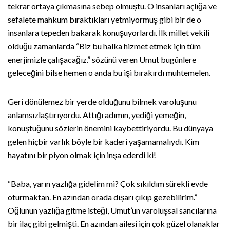
tekrar ortaya çıkmasına sebep olmuştu. O insanları açlığa ve
sefalete mahkum bıraktıkları yetmiyormuş gibi bir de o
insanlara tepeden bakarak konuşuyorlardı. İlk millet vekili
olduğu zamanlarda “Biz bu halka hizmet etmek için tüm
enerjimizle çalışacağız.” sözünü veren Umut bugünlere
geleceğini bilse hemen o anda bu işi bırakırdı muhtemelen.
Geri dönülemez bir yerde olduğunu bilmek varoluşunu
anlamsızlaştırıyordu. Attığı adımın, yediği yemeğin,
konuştuğunu sözlerin önemini kaybettiriyordu. Bu dünyaya
gelen hiçbir varlık böyle bir kaderi yaşamamalıydı. Kim
hayatını bir piyon olmak için inşa ederdi ki!
“Baba, yarın yazlığa gidelim mi? Çok sıkıldım sürekli evde
oturmaktan. En azından orada dışarı çıkıp gezebilirim.”
Oğlunun yazlığa gitme isteği, Umut’un varoluşsal sancılarına
bir ilaç gibi gelmişti. En azından ailesi için çok güzel olanaklar