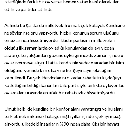
istediğinde farklı bir oy verse, hemen vatan haini olarak ilan
edilir ve partiden atılırdı.
Aslında bu şartlarda milletvekili olmak çok kolaydı. Kendisine
ne söylenirse onu yapıyordu, hiçbir konunun sorumluluğunu
omuzlarında hissetmiyordu. İktidar partisinin milletvekili
olduğu ilk zamanlarda oyladığı konulardan dolayı vicdan
azabı çeker, akşamları gözüne uyku girmezdi. Zaman içinde o
oyları vermeye alıştı. Hatta kendisinin sadece sıradan bir isim
olduğunu, yerinde kim olsa yine her şeyin aynı olacağını
kabullendi. Bu şekilde vicdanını o kadar rahatlattı ki, doğayı
katlettiğini bildiği kanunları bile partisiyle birlikte oyluyor, bu
oylamalar sırasında en ufak bir rahatsızlık hissetmiyordu.
Umut belki de kendine bir konfor alanı yaratmıştı ve bu alanı
terk etmek imkansız hala gelmişti yıllar içinde. Çok iyi maaş
alıyordu, ülkedeki insanların %90’ından daha lüks bir hayatı