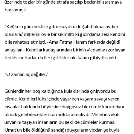
üzerinde tozlar bir günde etrafa saçılıp bedenini sarsmaya
başlamıştı.
“Keşke o gün meclise gitmeseydim de şahit olmasaydım
olanlara.” dişlerini öyle bir sıkmıştı ki gıcırdama sesi kendini
bile rahatsız etmişti. -Ama Fatma Hanım farkında değildi
anlaşılan.- Kendi arkadaşlarından birinin vicdanları zorlayan
tepkisi ne kadar da ileri gittiklerinin kanıtı gibiydi sanki.
“O zaman aç değiller.”
Günlerdir her boş kaldığında kulaklarında çınlıyordu bu
cümle. Kendileri lüks içinde yaşarken yaşam savaşı veren
insanlar hakkında böylesine duygusuz bir cümle kurabiliyor
olmak gelebilecekleri son nokta olmalıydı. Milletin vekili
unvanını taşıyan insanların bu şekilde cümleler kurması,
Umut’un bile öldüğünü sandığı duyguların vicdan şokuyla