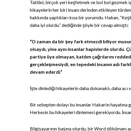
Tatilini, birçok yeri keşfetmek ve bol bol gezmek 
hikayelerin her biri insanı derinden etkileyen türden
hakkında yaptıkları kısa bir yorumdu. Hakan, “Keş
daha iyi olurdu.” dediğinde şöyle bir cevap almıştı:
“O zaman da bir şey fark etmezdi biliyor musu
olsaydı, yine aynı insanlar hapislerde olurdu. 
partiye üye olmayan, katılım çağrılarını redded
gerçekleşmesiydi, en tepedeki insanın adı farkl
devam ederdi.”
İşte dinlediği hikayelerin daha dokunaklı, daha acı
Bir sebepten dolayı bu insanlar Hakan’ın hayatına g
Herkesin bu hikayeleri dinlemesi gerekiyordu. İnsanl
Bilgisayarının başına oturdu, bir Word dökümanı a