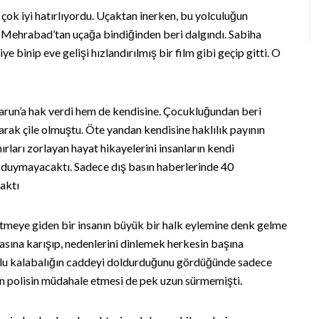
 çok iyi hatırlıyordu. Uçaktan inerken, bu yolculuğun
 Mehrabad’tan uçağa bindiğinden beri dalgındı. Sabiha
e binip eve gelişi hızlandırılmış bir film gibi geçip gitti. O
arun’a hak verdi hem de kendisine. Çocukluğundan beri
arak çile olmuştu. Öte yandan kendisine haklılık payının
ırları zorlayan hayat hikayelerini insanların kendi
n duymayacaktı. Sadece dış basın haberlerinde 40
aktı
 etmeye giden bir insanın büyük bir halk eylemine denk gelme
rasına karışıp, nedenlerini dinlemek herkesin başına
kulu kalabalığın caddeyi doldurduğunu gördüğünde sadece
en polisin müdahale etmesi de pek uzun sürmemişti.