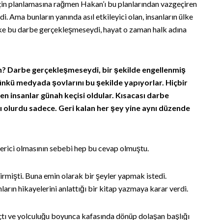
için planlamasına rağmen Hakan’ı bu planlarından vazgeçiren
di. Ama bunların yanında asıl etkileyici olan, insanların ülke
ke bu darbe gerçekleşmeseydi, hayat o zaman halk adına
n? Darbe gerçekleşmeseydi, bir şekilde engellenmiş
Çünkü medyada şovlarını bu şekilde yapıyorlar. Hiçbir
en insanlar günah keçisi oldular. Kısacası darbe
ı olurdu sadece. Geri kalan her şey yine aynı düzende
 verici olmasının sebebi hep bu cevap olmuştu.
irmişti. Buna emin olarak bir şeyler yapmak istedi.
arın hikayelerini anlattığı bir kitap yazmaya karar verdi.
çtı ve yolculuğu boyunca kafasında dönüp dolaşan başlığı