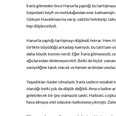
İran’a gitmeden önce Harun’la yaptığı bu tartışmayı
başındaki keyfi ve mutluluğundan eser kalmamıştı.
Gökçen Havalimanı’na varış, valizini bekleyişi, taksiy
hep düşünceliydi.
Harun’la yaptığı tartışmayı düşündü tekrar. Hem H
birlikte büyüdüğü arkadaşı haklıydı; bu tatil tam ol
daha büyük kısmını verdi. Eğer İran’a gitmeseydi, sın
ağızlarından dinlemeyecekti. Belki de hiçbir zama
saniyeliğine tanık olacak ve hemen ardından unutac
Yaşadıkları kader olmalıydı. İran’a sadece seyahat
olasılığı belki çok da düşük değildi. Ama o halkın a
gelebilecek bir şey olamazdı sanki. Halbuki, coş
hava almaya otel odasının balkonuna çıkmıştı. Zat