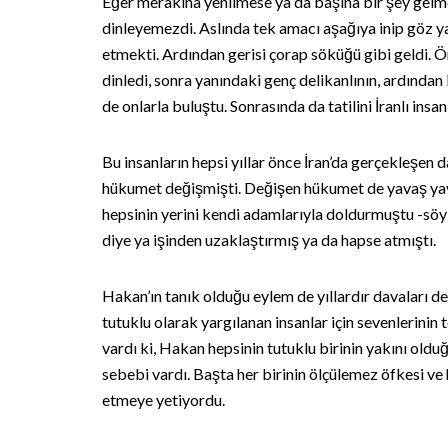
Eğer merakına yenilmese ya da başına bir şey gelm
dinleyemezdi. Aslında tek amacı aşağıya inip göz y
etmekti. Ardından gerisi çorap söküğü gibi geldi. Ö
dinledi, sonra yanındaki genç delikanlının, ardından
de onlarla buluştu. Sonrasında da tatilini İranlı ins
Bu insanların hepsi yıllar önce İran’da gerçekleşen 
hükumet değişmişti. Değişen hükumet de yavaş yavaş
hepsinin yerini kendi adamlarıyla doldurmuştu -söyl
diye ya işinden uzaklaştırmış ya da hapse atmıştı.
Hakan’ın tanık olduğu eylem de yıllardır davaları d
tutuklu olarak yargılanan insanlar için sevenlerinin
vardı ki, Hakan hepsinin tutuklu birinin yakını ol
sebebi vardı. Başta her birinin ölçülemez öfkesi ve 
etmeye yetiyordu.