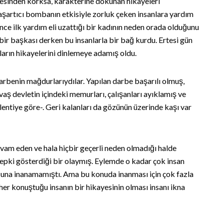
esinden korksa, karakterine dokunan hikayeleri
aşartıcı bombanın etkisiyle zorluk çeken insanlara yardım
nce ilk yardım eli uzattığı bir kadının neden orada olduğunu
 bir başkası derken bu insanlarla bir bağ kurdu. Ertesi gün
anların hikayelerini dinlemeye adamış oldu.
darbenin mağdurlarıydılar. Yapılan darbe başarılı olmuş,
 devletin içindeki memurları, çalışanları ayıklamış ve
entiye göre-. Geri kalanları da gözünün üzerinde kaşı var
evam eden ve hala hiçbir geçerli neden olmadığı halde
 tepki gösterdiği bir olaymış. Eylemde o kadar çok insan
duğuna inanamamıştı. Ama bu konuda inanması için çok fazla
her konuştuğu insanın bir hikayesinin olması insanı ikna